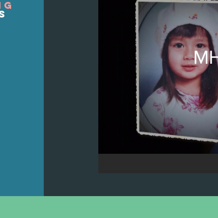
NG
s
MH