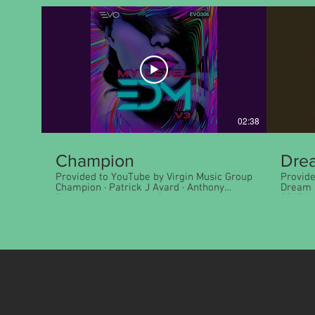
02:38
Champion
Dre
Provided to YouTube by Virgin Music Group
Provide
Champion · Patrick J Avard · Anthony
Dream Stor
Demetrio Arasi · Joey Casanova My Level
2017 Kosinus Releas
EDM, Vol. 3 ℗ 2019 UPPM-US Records
Composer: F
Released on: 2019-07-30 Composer,
by You
Writer: Amore Jones Composer, Writer:
Anthony Demetrio Arasi Composer, Writer:
Joey Casanova Composer, Writer: Patrick J
Avard Auto-generated by YouTube.