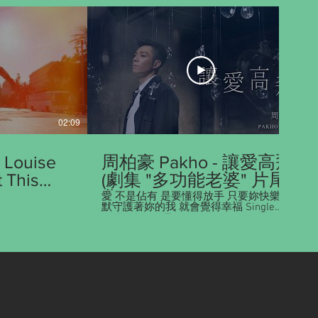
02:09
03:39
 Louise
周柏豪 Pakho - 讓愛高飛
 This
(劇集 "多功能老婆" 片尾
曲) Official MV
愛 不是佔有 是要懂得放手 只要妳快樂 默
默守護著妳的我 就會覺得幸福 Single
available on: iTunes:
https://apple.co/2IKnXIK KKBOX:
https://kkbox.fm/JA4qaE MOOV:
https://s.moov.hk/r?s=LqIEBX JOOX:
https://bit.ly/2nJ4EZf MusicOne:
https://bit.ly/2VIRCaO Spotify:
https://spoti.fi/2VF0JJs Apple Music:
https://apple.co/2B191ls MyMusic:
https://bit.ly/35OLtyv Omusic:
https://bit.ly/35FJLPD 周柏豪《讓愛高