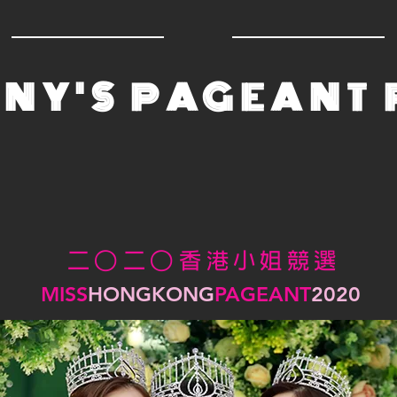
NY'S PAGEANT
二
二
香 港 小 姐 競 選
○
○
MISS
HONGKONG
PAGEANT
2020