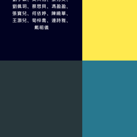
劉佩玥、蔡思貝、馮盈盈、
張寶兒、何依婷、陳曉華、
王灝兒、菊梓喬、連詩雅、
戴祖儀