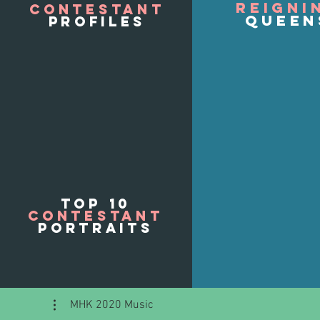
REIGNI
CONTesTant
QUEEN
profiles
TOP 10
CONTesTant
portraits
MHK 2020 Music