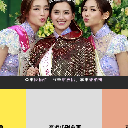
亞軍
陳楨怡
、冠軍
謝嘉怡
、季軍
郭柏妍
軍
香港小姐
亞
軍