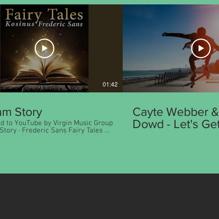
01:42
am Story
Cayte Webber &
Dowd - Let's Get
d to YouTube by Virgin Music Group
y · Frederic Sans Fairy Tales ℗
Party Started
ed on: 2017-06-28
rederic Sans Auto-generated
Tube.