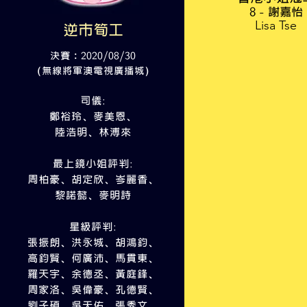
8 - 謝嘉怡
Lisa Tse
逆巿筍工
決賽﹕2020/08/30
（無線將軍澳電視廣播城）
司儀:
鄭裕玲、麥美恩、
陸浩明、林溥來
最上鏡小姐
評判
:
周柏豪、胡定欣、岑麗香、
黎諾懿、麥明詩
星級評判
:
張振朗、洪永城、胡鴻鈞、
高鈞賢、何廣沛、馬貫東、
羅天宇、余德丞、黃庭鋒、
周家洛、吳偉豪、孔德賢、
劉子碩、吳天佑、張秀文、