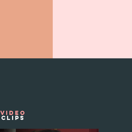
video
clipS