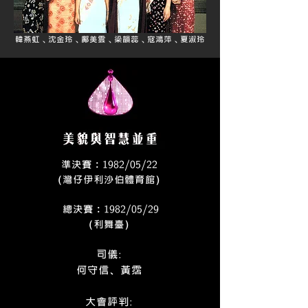
韓燕虹﹑沈金玲﹑鄺美雲﹑梁韻蕊﹑寇鴻萍﹑夏淑玲
準決賽﹕1982/05/22
（灣仔伊利沙伯體育館）
總決賽﹕1982/05/29
（利舞臺）
司儀:
何守信、黃霑
大會評判: