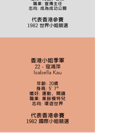
職業: 宣傳主任
志向: 成為成功公關
代表香港參賽
1982 世界小姐競選
香港小姐
季
軍
22 - 寇鴻萍
Isabella Kau
年齡: 20歲
身高: 5' 7"
嗜好: 運動、閱讀
職業: 業餘模特兒
志向: 環遊世界
代表香港參賽
1982 國際小姐競選