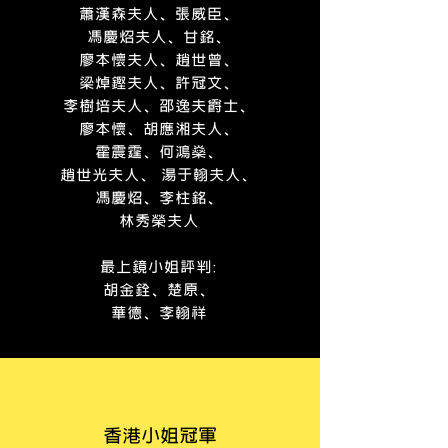
蕭漢森夫人、張威臣、
馮慶炤夫人、甘銘、
廖本懷夫人、趙世曾、
梁焯鏗夫人、許冠文、
李樹培夫人、邵逸夫爵士、
廖本懷、胡應湘夫人、
霍震霆、何鴻燊、
趙世光夫人、 湯于翰夫人、
馮慶炤、李柱銘、
林秀榮夫人
最上鏡小姐評判
:
胡金銓、楚原、
華德、李翰祥
香港小姐冠軍