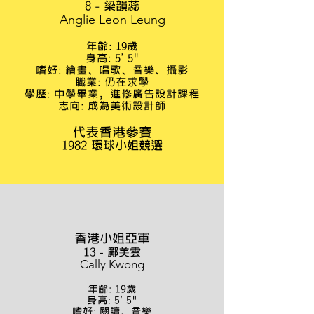
8 - 梁韻蕊
Anglie Leon Leung
年齡: 19歲
身高: 5' 5"
嗜好: 繪畫、唱歌、音樂、攝影
職業: 仍在求學
學歷: 中學畢業，進修廣告設計課程
志向: 成為美術設計師
代表香港參賽
1982 環球小姐競選
香港小姐
亞
軍
13 - 鄺美雲
Cally Kwong
年齡: 19歲
身高: 5' 5"
嗜好: 閱讀、音樂