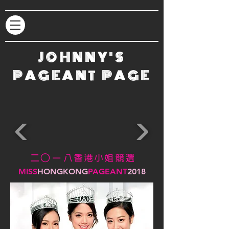
JOHNNY'S
PAGEANT PAGE
二
八 香 港 小 姐 競 選
○
一
MISS
HONGKONG
PAGEANT
2018