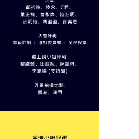
司儀:
鄭裕玲、陸永、C君、
蕭正楠、曹永廉、陸浩明、
麥明詩、馮盈盈、麥美恩
大會評判﹕
星級評判 + 港姐委員會 + 全民投票
最上鏡小姐
評判
:
黎諾懿、田蕊妮、陳凱琳、
李施嬅 (李詩韻)
外景拍攝地點
:
香港、澳門
香港小姐冠軍