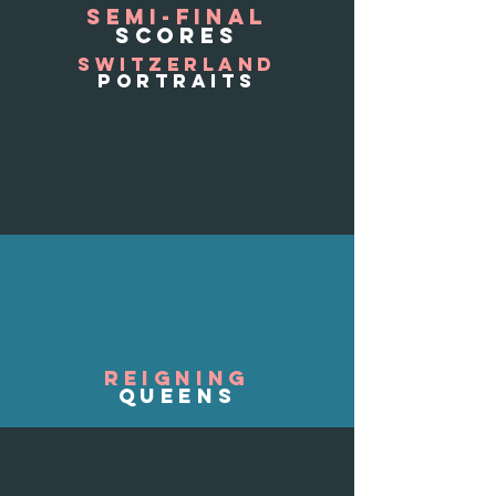
semi-final
scores
switzerland
portraits
REIGNING
QUEENs