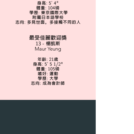
身高: 5' 4"
體重: 104磅
學歷: 東京國際大學
附屬日本語學校
志向: 多見世面，多接觸不同的人
​​​最受佳麗歡迎獎
13 - 楊凱斯
Maur Yeung
年齡: 21歲
身高: 5' 5 1/2"
體重: 105磅
嗜好: 運動
學歷: 大學
志向: 成為會計師