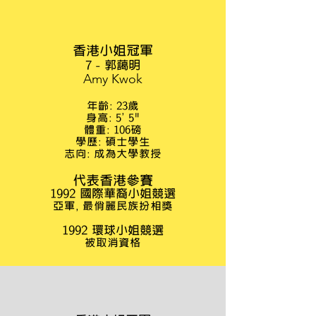
香港小姐冠軍
7 - 郭藹明
Amy Kwok
年齡: 23歲
身高: 5' 5"
體重: 106磅
學歷: 碩士學生
志向: 成為大學教授
代表香港參賽
1992 國際華裔小姐競選
亞軍, 最俏麗民族扮相獎
1992 環球小姐競選
被取消資格