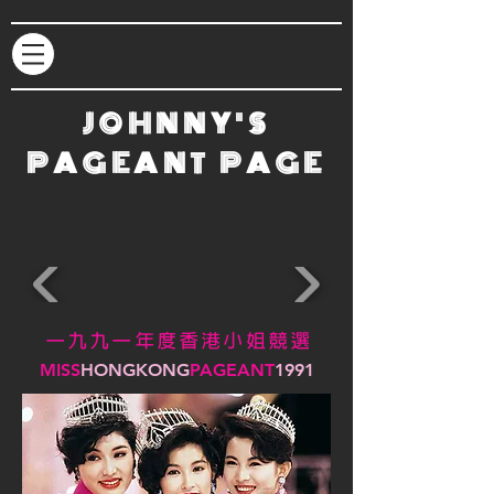
JOHNNY'S
PAGEANT PAGE
一 九 九
一
年 度 香 港 小 姐 競 選
MISS
HONGKONG
PAGEANT
1991