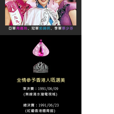
亞軍
周嘉玲
、冠軍
郭藹明
、季軍
蔡少芬
全情參予香港人嘅選美
準決賽﹕1991/06/09
（無線清水灣電視城）
總決賽﹕1991/06/23
（紅磡香港體育館）