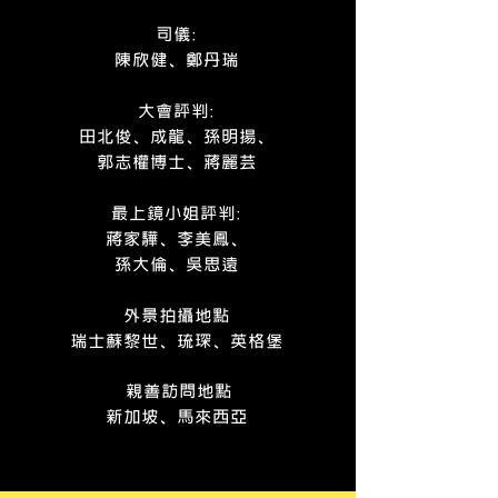
司儀:
陳欣健、鄭丹瑞
大會評判:
田北俊、成龍、孫明揚、
郭志權博士、蔣麗芸
最上鏡小姐評判
:
蔣家驊、李美鳳、
孫大倫、吳思遠
外景拍攝地點
瑞士蘇黎世、琉琛、英格堡
親善訪問地點
新加坡、馬來西亞