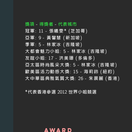
獎項
-
得獎者
-
代表城市
冠軍:
11 - 張曦雯* (芝加哥)
亞軍:
9 - 黃馨慧 (新加坡)
季軍:
5 - 林家冰 (吉隆坡)
大都會魅力小姐:
5 - 林家冰 (吉隆坡)
友誼小姐:
17
-
洪美珊 (多倫多)
亞太區時尚風采大獎:
5
-
林家冰 (吉隆坡)
歐美區活力動感大獎:
15
-
海莉鈴 (紐約)
大中華區典雅氣質大獎:
26
-
朱晨麗 (香港)
*
代表香港參
選
2012 世界小姐競選
award