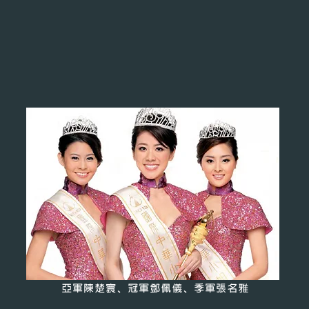
亞軍陳楚寰、冠軍鄧佩儀、季軍張名雅