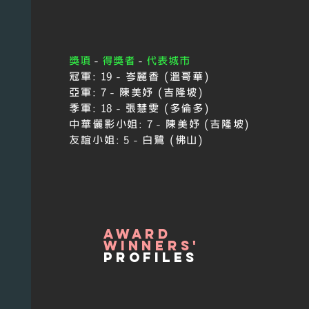
獎項
-
得獎者
-
代表城市
冠軍:
19 - 岑麗香 (溫哥華)
亞軍:
7 - 陳美妤 (吉隆坡)
季軍:
18 - 張慧雯 (多倫多)
中華儷影小姐:
7 - 陳美妤 (吉隆坡)
友誼小姐:
5
-
白鷺 (佛山)
award
winners'
profiles