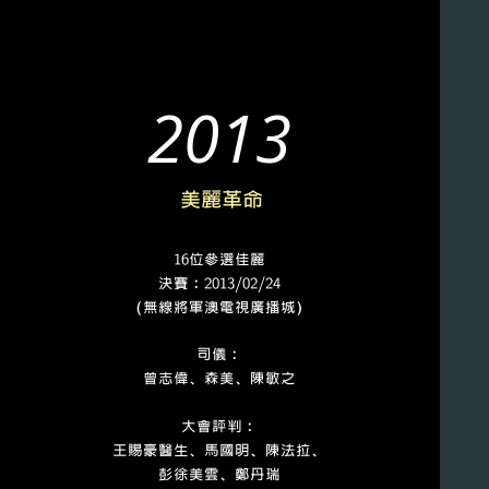
2013
美麗革命
16位參選佳麗
決賽﹕2013/02/24
（無線將軍澳電視廣播城）
司儀﹕
曾志偉、森美、陳敏之
大會評判﹕
王賜豪醫生、馬國明、陳法拉、
彭徐美雲、鄭丹瑞