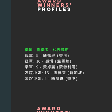
award
winners'
profiles
獎項
-
得獎者
-
代表城市
冠軍:
5 - 陳凱琳 (香港)
亞軍:
16 - 鍾熠 (溫哥華)
季軍:
9 - 黃婷麗 (蒙特利爾)
友誼小姐:
13
-
張佩雯 (新加坡)
友誼小姐:
5
-
陳凱琳 (香港)
award