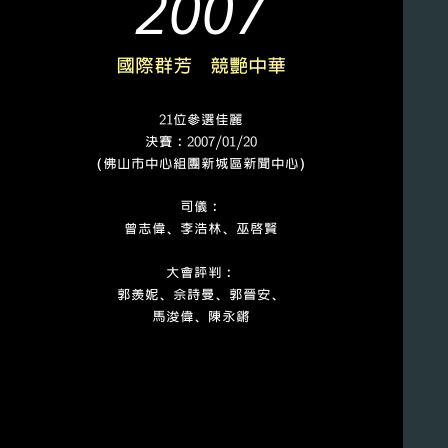
2007
國際群芳 競艷中華
21位參選佳麗
決賽﹕2007/01/20
（佛山市中心組團新城區新聞中心）
司儀﹕
曾志偉、李浩林、巫啟賢
大會評判﹕
郭羨妮、佘詩曼、郭晉安、
馬浚偉、陳永鏘