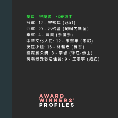
獎項
-
得獎者
-
代表城市
冠軍:
12 - 宋熙年 (悉尼)
亞軍:
20 - 呂怡萱 (約翰內斯堡)
季軍:
4 - 陳爽 (多倫多)
中華文化大使:
12 - 宋熙年 (悉尼)
友誼小姐:
16
-
林雅志 (曼谷)
國際風采獎:
8
-
李睿 (珠江-佛山)
現場最受歡迎佳麗:
9
-
王思寧 (紐約)
award
winners'
profiles