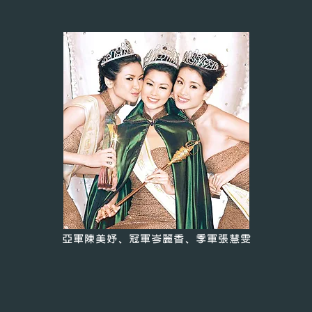
亞軍陳美妤、冠軍岑麗香、季軍張慧雯