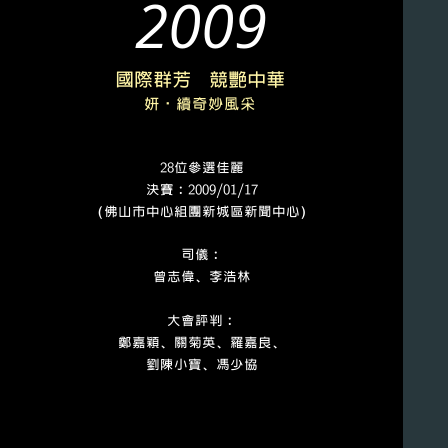
2009
國際群芳 競艷中華
妍‧續奇妙風采
28位參選佳麗
決賽﹕2009/01/17
（佛山市中心組團新城區新聞中心）
司儀﹕
曾志偉、李浩林
大會評判﹕
鄭嘉穎、關菊英、羅嘉良、
劉陳小寶、馮少協