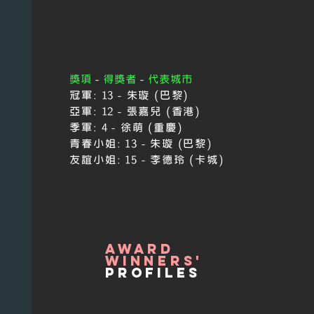
獎項
-
得獎者
-
代表城市
冠軍:
13 - 朱璇 (巴黎)
亞軍:
12 - 張嘉兒 (香港)
季軍:
4 - 徐萌 (重慶)
青春小姐:
13 - 朱璇 (巴黎)
友誼小姐:
15
-
李德玲 (卡城)
award
winners'
profiles