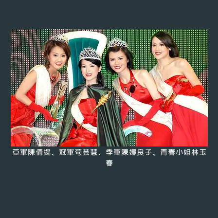
亞軍陳倩揚、冠軍苟芸慧、季軍陳娜良子、青春小姐林玉
春