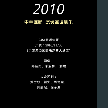
2010
中華儷影 展現盛世風采
24位參選佳麗
決賽﹕2010/11/05
（天津環亞國際馬球會大酒店）
司儀﹕
鄭裕玲、李浩林、 劉君
大會評判﹕
黃士心、劉央、馬德鐘、
郭羡妮、徐子珊