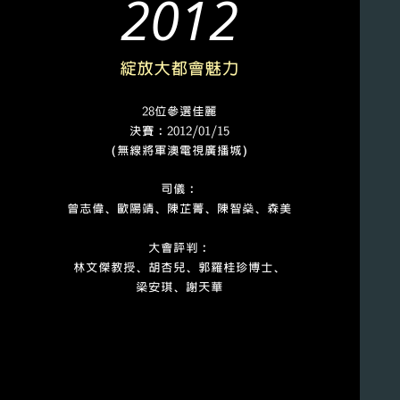
2012
綻放大都會魅力
28位參選佳麗
決賽﹕2012/01/15
（無線將軍澳電視廣播城）
司儀﹕
曾志偉、歐陽靖、陳芷菁、陳智燊、森美
大會評判﹕
林文傑教授、胡杏兒、郭羅桂珍博士、
梁安琪、謝天華