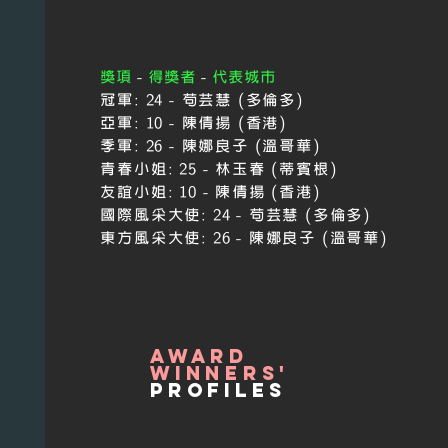
獎項
-
得獎者
-
代表城市
冠軍:
24 - 苟芸慧 (多倫多)
亞軍:
10 - 陳倩揚 (香港)
季軍:
26 - 陳娜良子 (溫哥華)
青春小姐:
25 - 林玉春 (蒂賓根)
友誼小姐:
10
-
陳倩揚 (香港)
國際風采大使:
24
-
苟芸慧 (多倫多)
東方風采大使: 26 - 陳娜良子 (溫哥華)
award
winners'
profiles