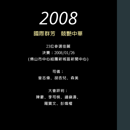
2008
國際群芳 競艷中華
23位參選佳麗
決賽﹕2008/01/26
（佛山市中心組團新城區新聞中心）
司儀﹕
曾志偉、胡杏兒、森美
大會評判﹕
陳豪、李司棋、鍾鎮濤、
羅寶文、彭熾權