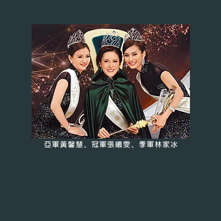
亞軍黃馨慧、冠軍張曦雯、季軍林家冰