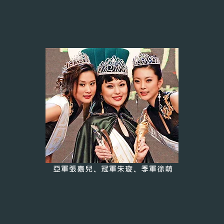
亞軍張嘉兒、冠軍朱璇、季軍徐萌