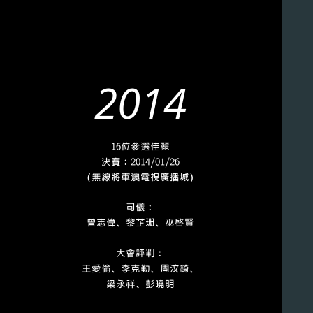
2014
16位參選佳麗
決賽﹕2014/01/26
（無線將軍澳電視廣播城）
司儀﹕
曾志偉、黎芷珊、巫啟賢
大會評判﹕
王愛倫、李克勤、周汶錡、
梁永祥、彭曉明