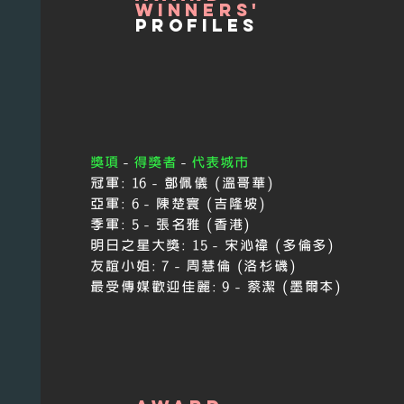
winners'
profiles
獎項
-
得獎者
-
代表城市
冠軍:
16 - 鄧佩儀 (溫哥華)
亞軍:
6 - 陳楚寰 (吉隆坡)
季軍:
5 - 張名雅 (香港)
明日之星大獎:
15 - 宋沁禕 (多倫多)
友誼小姐:
7
-
周慧倫 (洛杉磯)
最受傳媒歡迎佳麗:
9
-
蔡潔 (墨爾本)